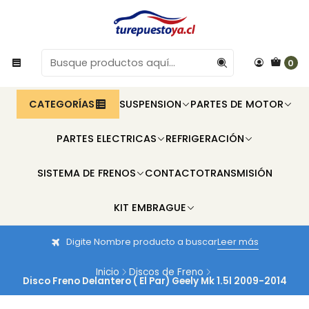
0
CATEGORÍAS
SUSPENSION
PARTES DE MOTOR
PARTES ELECTRICAS
REFRIGERACIÓN
SISTEMA DE FRENOS
CONTACTO
TRANSMISIÓN
KIT EMBRAGUE
Digite Nombre producto a buscar
Leer más
Inicio
Discos de Freno
Disco Freno Delantero ( El Par) Geely Mk 1.5l 2009-2014