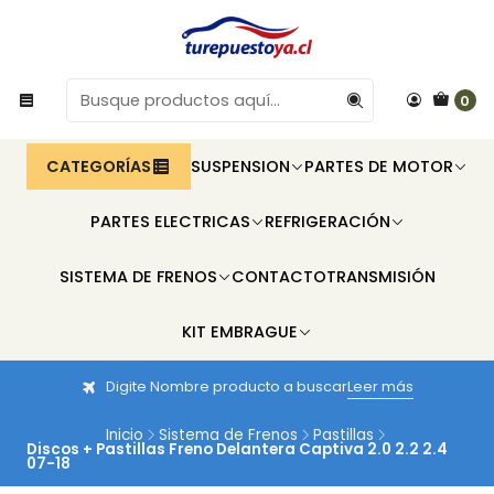
0
CATEGORÍAS
SUSPENSION
PARTES DE MOTOR
PARTES ELECTRICAS
REFRIGERACIÓN
SISTEMA DE FRENOS
CONTACTO
TRANSMISIÓN
KIT EMBRAGUE
Digite Nombre producto a buscar
Leer más
Inicio
Sistema de Frenos
Pastillas
Discos + Pastillas Freno Delantera Captiva 2.0 2.2 2.4
07-18