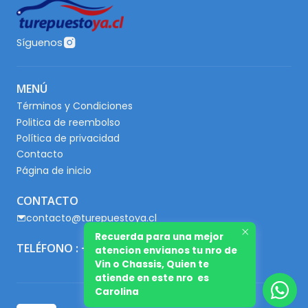
Síguenos
MENÚ
Términos y Condiciones
Politica de reembolso
Política de privacidad
Contacto
Página de inicio
CONTACTO
contacto@turepuestoya.cl
Recuerda para una mejor
TELÉFONO : +56 9 65667345
atencion envianos tu nro de
Vin o Chassis, Quien te
atiende en este nro es
Carolina