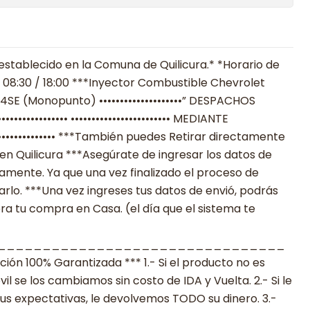
establecido en la Comuna de Quilicura.* *Horario de
 08:30 / 18:00 ***Inyector Combustible Chevrolet
SE (Monopunto) ••••••••••••••••••••” DESPACHOS
••••••••••••• •••••••••••••••••••••••• MEDIANTE
••••••••••••• ***También puedes Retirar directamente
en Quilicura ***Asegúrate de ingresar los datos de
mente. Ya que una vez finalizado el proceso de
lo. ***Una vez ingreses tus datos de envió, podrás
ra tu compra en Casa. (el día que el sistema te
________________________________
n 100% Garantizada *** 1.- Si el producto no es
 se los cambiamos sin costo de IDA y Vuelta. 2.- Si le
s expectativas, le devolvemos TODO su dinero. 3.-