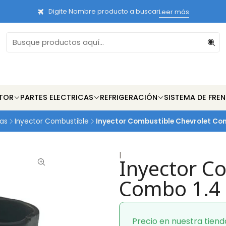
Digite Nombre producto a buscar
Leer más
TOR
PARTES ELECTRICAS
REFRIGERACIÓN
SISTEMA DE FRE
cas
Inyector Combustible
Inyector Combustible Chevrolet Co
|
Inyector C
Combo 1.4 
Precio en nuestra tiend