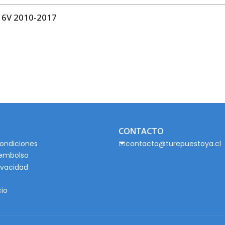
6V 2010-2017
CONTACTO
ondiciones
contacto@turepuestoya.cl
eembolso
rivacidad
cio