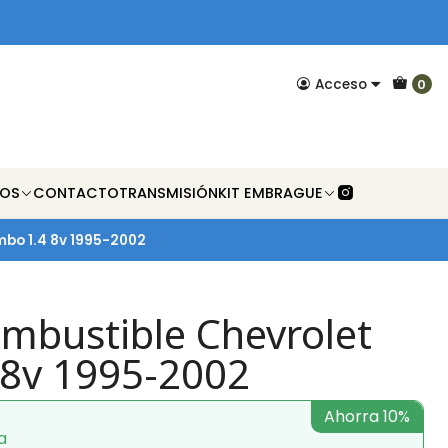
Acceso
0
NOS
CONTACTO
TRANSMISIÓN
KIT EMBRAGUE
mbo 1.4 8v 1995-2002
ombustible Chevrolet
8v 1995-2002
Ahorra 10%
a