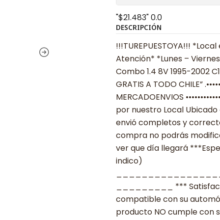
"$21.483"
0.0
DESCRIPCIÓN
!!!TUREPUESTOYA!!! *Local 
Atención* *Lunes – Viernes
Combo 1.4 8V 1995-2002 C14
GRATIS A TODO CHILE” .••••••••
MERCADOENVIOS ••••••••••••
por nuestro Local Ubicado 
envió completos y correcta
compra no podrás modificar
ver que día llegará ***Espe
indico)
________________
_________ *** Satisfacció
compatible con su automóvil
producto NO cumple con su