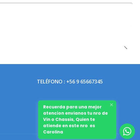
TELÉFONO : +56 9 65667345
Recuerda para una mejor
atencion envianos tu nro de
Vin o Chassis, Quien te
atiende en este nro es
Carolina