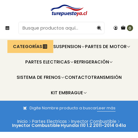
0
CATEGORÍAS
SUSPENSION
PARTES DE MOTOR
PARTES ELECTRICAS
REFRIGERACIÓN
SISTEMA DE FRENOS
CONTACTO
TRANSMISIÓN
KIT EMBRAGUE
Digite Nombre producto a buscar
Leer más
Inicio
Partes Electricas
Inyector Combustible
Inyector Combustible Hyundai I10 1.2 2011-2014 G4la