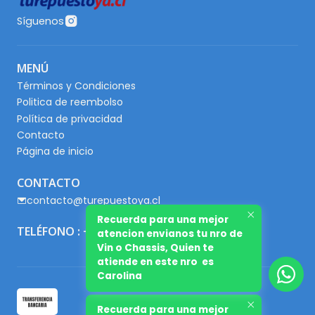
Síguenos
MENÚ
Términos y Condiciones
Politica de reembolso
Política de privacidad
Contacto
Página de inicio
CONTACTO
contacto@turepuestoya.cl
Recuerda para una mejor
TELÉFONO : +56 9 65667345
atencion envianos tu nro de
Vin o Chassis, Quien te
atiende en este nro es
Carolina
Recuerda para una mejor