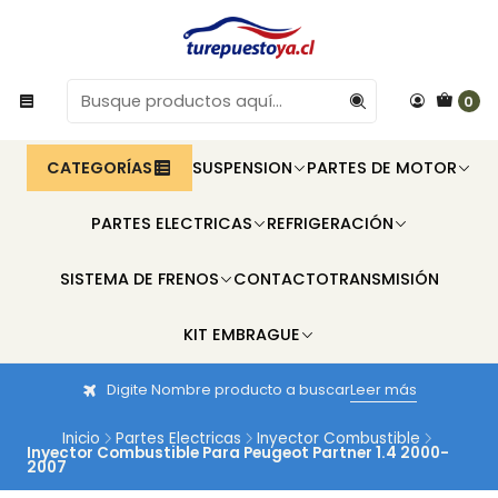
0
CATEGORÍAS
SUSPENSION
PARTES DE MOTOR
PARTES ELECTRICAS
REFRIGERACIÓN
SISTEMA DE FRENOS
CONTACTO
TRANSMISIÓN
KIT EMBRAGUE
Digite Nombre producto a buscar
Leer más
Inicio
Partes Electricas
Inyector Combustible
Inyector Combustible Para Peugeot Partner 1.4 2000-
2007