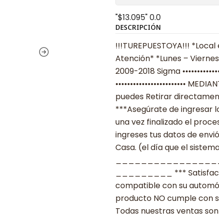
"$13.095"
0.0
DESCRIPCIÓN
!!!TUREPUESTOYA!!! *Local 
Atención* *Lunes – Viernes 
2009-2018 Sigma ••••••••••••
•••••••••••••••••••••••• MED
puedes Retirar directament
***Asegúrate de ingresar 
una vez finalizado el proc
ingreses tus datos de envi
Casa. (el día que el sistema
________________
_________ *** Satisfacció
compatible con su automóvil
producto NO cumple con su
Todas nuestras ventas son 