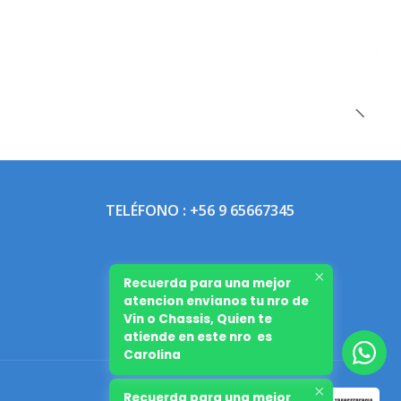
TELÉFONO : +56 9 65667345
Recuerda para una mejor
atencion envianos tu nro de
Vin o Chassis, Quien te
atiende en este nro es
Carolina
Recuerda para una mejor