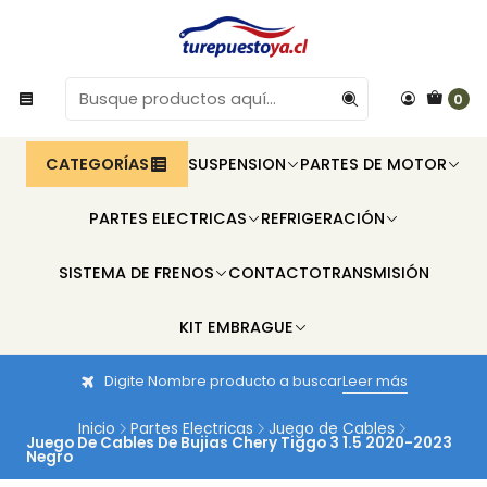
0
CATEGORÍAS
SUSPENSION
PARTES DE MOTOR
PARTES ELECTRICAS
REFRIGERACIÓN
SISTEMA DE FRENOS
CONTACTO
TRANSMISIÓN
KIT EMBRAGUE
Digite Nombre producto a buscar
Leer más
Inicio
Partes Electricas
Juego de Cables
Juego De Cables De Bujias Chery Tiggo 3 1.5 2020-2023
Negro