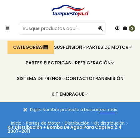
0
CATEGORÍAS
SUSPENSION
PARTES DE MOTOR
PARTES ELECTRICAS
REFRIGERACIÓN
SISTEMA DE FRENOS
CONTACTO
TRANSMISIÓN
KIT EMBRAGUE
Digite Nombre producto a buscar
Leer más
Inicio
Partes de Motor
Distribución
Kit distribución
Kit Distribución + Bomba De Agua Para Captiva 2.4
2007-2011