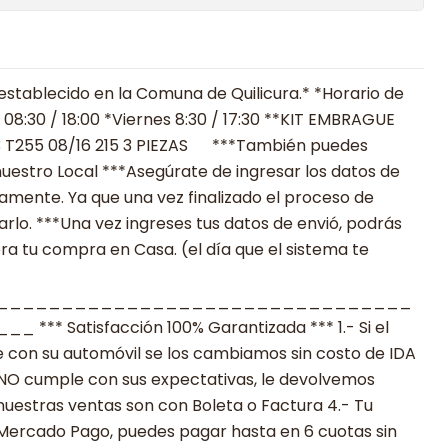
establecido en la Comuna de Quilicura.* *Horario de
 08:30 / 18:00 *Viernes 8:30 / 17:30 **KIT EMBRAGUE
 T255 08/16 215 3 PIEZAS ***También puedes
uestro Local ***Asegúrate de ingresar los datos de
mente. Ya que una vez finalizado el proceso de
lo. ***Una vez ingreses tus datos de envió, podrás
ra tu compra en Casa. (el día que el sistema te
________________________________
 Satisfacción 100% Garantizada *** 1.- Si el
 con su automóvil se los cambiamos sin costo de IDA
to NO cumple con sus expectativas, le devolvemos
nuestras ventas son con Boleta o Factura 4.- Tu
 Mercado Pago, puedes pagar hasta en 6 cuotas sin