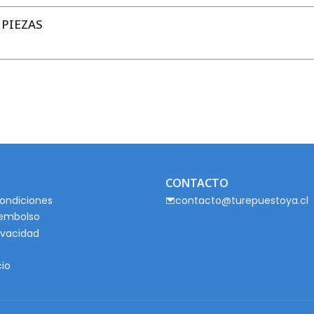
 PIEZAS
CONTACTO
ondiciones
contacto@turepuestoya.cl
eembolso
rivacidad
cio