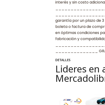
interés y sin costo adicional
________________
____________________ G
garantía por un plazo de 3
boleta o factura de compr
en óptimas condiciones par
fabricación y compatibilid
________________
______________ GRAC
DETALLES
Lideres en 
Mercadolib