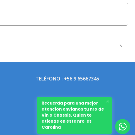
TELÉFONO : +56 9 65667345
Recuerda para una mejor
atencion envianos tu nro de
Vin o Chassis, Quien te
atiende en este nro es
Carolina