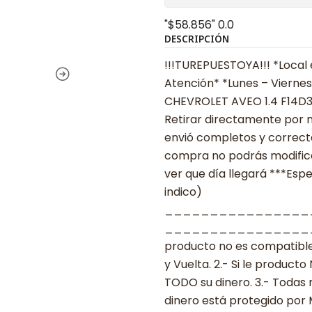
"$58.856"
0.0
DESCRIPCIÓN
!!!TUREPUESTOYA!!! *Local 
Atención* *Lunes – Viernes
CHEVROLET AVEO 1.4 F14D3
Retirar directamente por n
envió completos y correcta
compra no podrás modificar
ver que día llegará ***Espe
indico)
________________
___________________ ***
producto no es compatible
y Vuelta. 2.- Si le produc
TODO su dinero. 3.- Todas 
dinero está protegido por