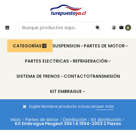
0
CATEGORÍAS
SUSPENSION
PARTES DE MOTOR
PARTES ELECTRICAS
REFRIGERACIÓN
SISTEMA DE FRENOS
CONTACTO
TRANSMISIÓN
KIT EMBRAGUE
Digite Nombre producto a buscar
Leer más
Inicio
Partes de Motor
Distribución
Kit distribución
Kit Embrague Peugeot 306 1.6 1994-2003 2 Piezas