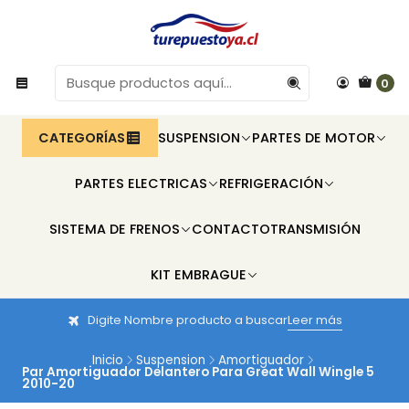
0
CATEGORÍAS
SUSPENSION
PARTES DE MOTOR
PARTES ELECTRICAS
REFRIGERACIÓN
SISTEMA DE FRENOS
CONTACTO
TRANSMISIÓN
KIT EMBRAGUE
Digite Nombre producto a buscar
Leer más
Inicio
Suspension
Amortiguador
Par Amortiguador Delantero Para Great Wall Wingle 5
2010-20