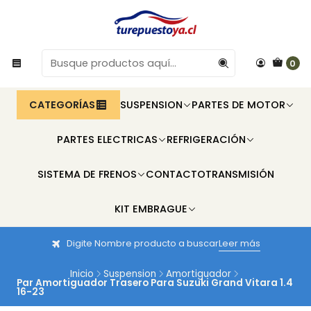
0
CATEGORÍAS
SUSPENSION
PARTES DE MOTOR
PARTES ELECTRICAS
REFRIGERACIÓN
SISTEMA DE FRENOS
CONTACTO
TRANSMISIÓN
KIT EMBRAGUE
Digite Nombre producto a buscar
Leer más
Inicio
Suspension
Amortiguador
Par Amortiguador Trasero Para Suzuki Grand Vitara 1.4
16-23