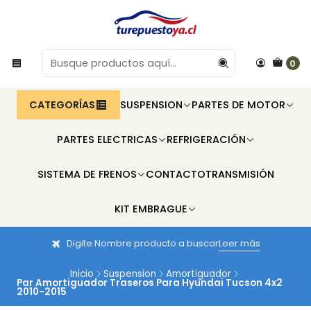
0
CATEGORÍAS
SUSPENSION
PARTES DE MOTOR
PARTES ELECTRICAS
REFRIGERACIÓN
SISTEMA DE FRENOS
CONTACTO
TRANSMISIÓN
KIT EMBRAGUE
Digite Nombre producto a buscar
Leer más
Inicio
Suspension
Amortiguador
Par Amortiguador Traseros Para Hyundai Tucson 4x2
2010-2015