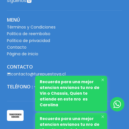
Síguenos
MENÚ
Términos y Condiciones
Politica de reembolso
Política de privacidad
Contacto
Página de inicio
CONTACTO
contacto@turepuestoya.cl
Recuerda para una mejor
TELÉFONO : +56 9 65667345
atencion envianos tu nro de
Vin o Chassis, Quien te
atiende en este nro es
Carolina
Recuerda para una mejor
atencion envianos tu nro de