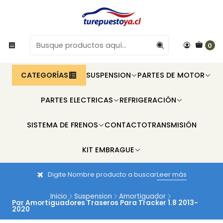
0
CATEGORÍAS
SUSPENSION
PARTES DE MOTOR
PARTES ELECTRICAS
REFRIGERACIÓN
SISTEMA DE FRENOS
CONTACTO
TRANSMISIÓN
KIT EMBRAGUE
Digite Nombre producto a buscar
Leer más
Inicio
Suspension
Amortiguador
Par Amortiguadores Traseros Para Tracker 1.8 2013-
2020