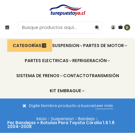
0
CATEGORÍAS
SUSPENSION
PARTES DE MOTOR
PARTES ELECTRICAS
REFRIGERACIÓN
SISTEMA DE FRENOS
CONTACTO
TRANSMISIÓN
KIT EMBRAGUE
Digite Nombre producto a buscar
Leer más
Inicio
Suspension
Bandeja
Par Bandejas + Rotulas Para Toyota Corolla 1.6 1.8
2004-2008