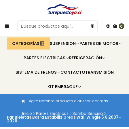
0
CATEGORÍAS
SUSPENSION
PARTES DE MOTOR
PARTES ELECTRICAS
REFRIGERACIÓN
SISTEMA DE FRENOS
CONTACTO
TRANSMISIÓN
KIT EMBRAGUE
Digite Nombre producto a buscar
Leer más
Inicio
Partes Electricas
Bomba Bencina
Par Bieletas Barra Estabiliz Great Wall Wingle 5 6 2007-
2020