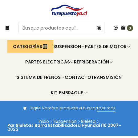
0
CATEGORÍAS
SUSPENSION
PARTES DE MOTOR
PARTES ELECTRICAS
REFRIGERACIÓN
SISTEMA DE FRENOS
CONTACTO
TRANSMISIÓN
KIT EMBRAGUE
Digite Nombre producto a buscar
Leer más
Inicio
Suspension
Bieleta
Par Bieletas Barra Estabilizadora Hyundai I10 2007-
2022