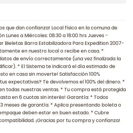
 que dan confianza! Local físico en la comuna de
ón Lunes a Miércoles: 08:30 a 18:00 hrs Jueves -
Par Bieletas Barra Estabilizadora Para Expedition 2007-
ctamente en nuestro local o recibe en casa. *
datos de envío correctamente (una vez finalizada la
icar). * El Sistema te indicará el día estimado de
esto en casa sin moverte! Satisfacción 100%
tus expectativas? Te devolvemos el 100% del dinero. *
en todas nuestras ventas. * Tu compra está protegida
sta en 6 cuotas sin interés! Garantía: * Todos
 3 meses de garantía. * Aplica presentando boleta o
su empaque deben estar en buen estado. * Cubre
compatibilidad. ¡Gracias por tu compra y confianza!