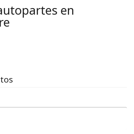
autopartes en
re
stos