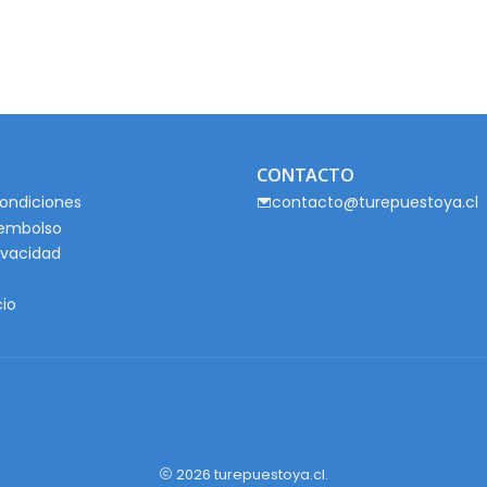
CONTACTO
ondiciones
contacto@turepuestoya.cl
eembolso
rivacidad
cio
2026 turepuestoya.cl.