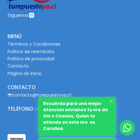
Síguenos
MENÚ
Términos y Condiciones
Politica de reembolso
Política de privacidad
Contacto
Página de inicio
CONTACTO
contacto@turepuestoya.cl
Recuerda para una mejor
TELÉFONO : +56 9 65667345
atencion envianos tu nro de
Vin o Chassis, Quien te
atiende en este nro es
Carolina