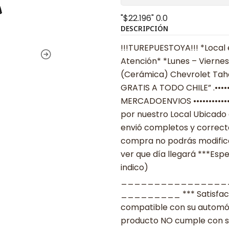
"$22.196"
0.0
DESCRIPCIÓN
!!!TUREPUESTOYA!!! *Local 
Atención* *Lunes – Viernes 
(Cerámica) Chevrolet Tahoe
GRATIS A TODO CHILE” .••••••••
MERCADOENVIOS ••••••••••••
por nuestro Local Ubicado 
envió completos y correcta
compra no podrás modificar
ver que día llegará ***Espe
indico)
________________
_________ *** Satisfacció
compatible con su automóvil
producto NO cumple con su