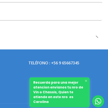
TELÉFONO : +56 9 65667345
Recuerda para una mejor
atencion envianos tu nro de
Vin o Chassis, Quien te
atiende en este nro es
Carolina