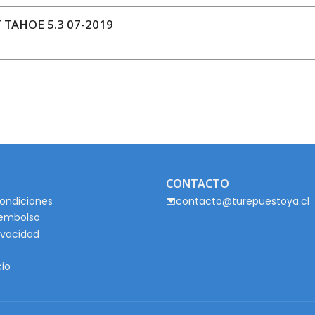
TAHOE 5.3 07-2019
CONTACTO
ondiciones
contacto@turepuestoya.cl
eembolso
rivacidad
cio