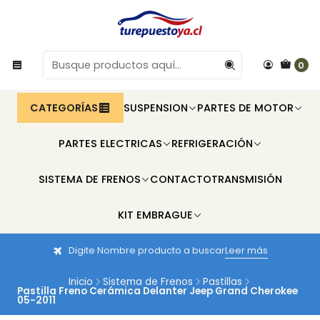
0
CATEGORÍAS
SUSPENSION
PARTES DE MOTOR
PARTES ELECTRICAS
REFRIGERACIÓN
SISTEMA DE FRENOS
CONTACTO
TRANSMISIÓN
KIT EMBRAGUE
Digite Nombre producto a buscar
Leer más
Inicio
Sistema de Frenos
Pastillas
Pastilla Freno Cerámica Delanter Jeep Grand Cherokee
05-2011