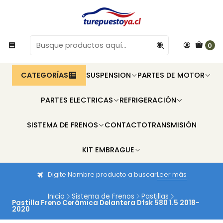
0
CATEGORÍAS
SUSPENSION
PARTES DE MOTOR
PARTES ELECTRICAS
REFRIGERACIÓN
SISTEMA DE FRENOS
CONTACTO
TRANSMISIÓN
KIT EMBRAGUE
Digite Nombre producto a buscar
Leer más
Inicio
Sistema de Frenos
Pastillas
Pastilla Freno Cerámica Delantera Dfsk 580 1.5 2018-
2020