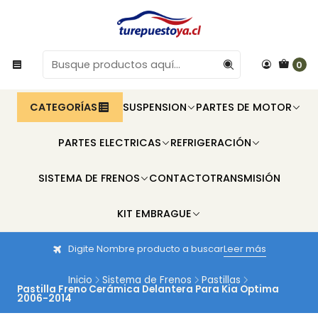
0
CATEGORÍAS
SUSPENSION
PARTES DE MOTOR
PARTES ELECTRICAS
REFRIGERACIÓN
SISTEMA DE FRENOS
CONTACTO
TRANSMISIÓN
KIT EMBRAGUE
Digite Nombre producto a buscar
Leer más
Inicio
Sistema de Frenos
Pastillas
Pastilla Freno Cerámica Delantera Para Kia Optima
2006-2014