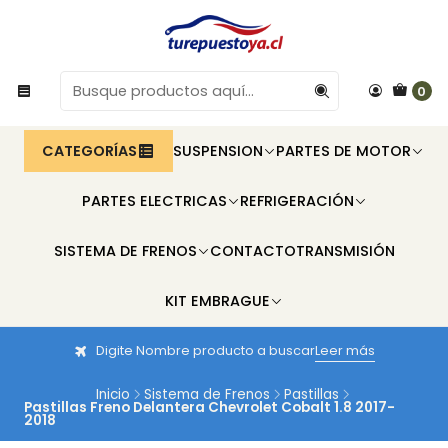
0
CATEGORÍAS
SUSPENSION
PARTES DE MOTOR
PARTES ELECTRICAS
REFRIGERACIÓN
SISTEMA DE FRENOS
CONTACTO
TRANSMISIÓN
KIT EMBRAGUE
Digite Nombre producto a buscar
Leer más
Inicio
Sistema de Frenos
Pastillas
Pastillas Freno Delantera Chevrolet Cobalt 1.8 2017-
2018