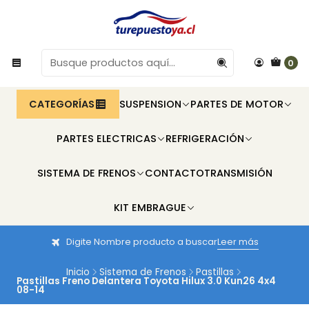
0
CATEGORÍAS
SUSPENSION
PARTES DE MOTOR
PARTES ELECTRICAS
REFRIGERACIÓN
SISTEMA DE FRENOS
CONTACTO
TRANSMISIÓN
KIT EMBRAGUE
Digite Nombre producto a buscar
Leer más
Inicio
Sistema de Frenos
Pastillas
Pastillas Freno Delantera Toyota Hilux 3.0 Kun26 4x4
08-14