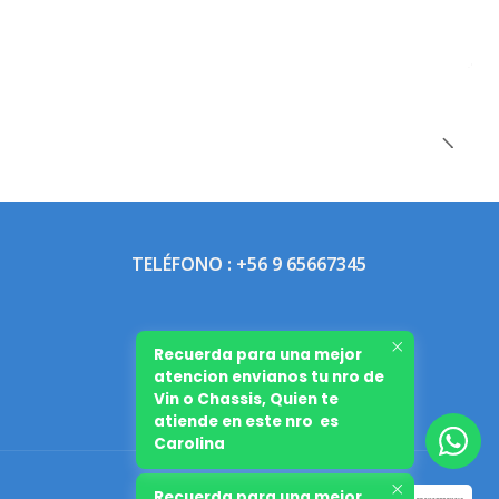
TELÉFONO : +56 9 65667345
Recuerda para una mejor
atencion envianos tu nro de
Vin o Chassis, Quien te
atiende en este nro es
Carolina
Recuerda para una mejor