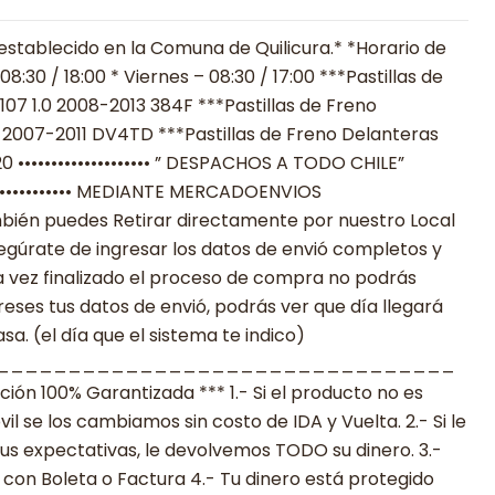
establecido en la Comuna de Quilicura.* *Horario de
:30 / 18:00 * Viernes – 08:30 / 17:00 ***Pastillas de
07 1.0 2008-2013 384F ***Pastillas de Freno
 2007-2011 DV4TD ***Pastillas de Freno Delanteras
20 •••••••••••••••••••• ” DESPACHOS A TODO CHILE”
•••••••••••••••••• MEDIANTE MERCADOENVIOS
**También puedes Retirar directamente por nuestro Local
egúrate de ingresar los datos de envió completos y
 vez finalizado el proceso de compra no podrás
reses tus datos de envió, podrás ver que día llegará
a. (el día que el sistema te indico)
________________________________
n 100% Garantizada *** 1.- Si el producto no es
 se los cambiamos sin costo de IDA y Vuelta. 2.- Si le
s expectativas, le devolvemos TODO su dinero. 3.-
con Boleta o Factura 4.- Tu dinero está protegido