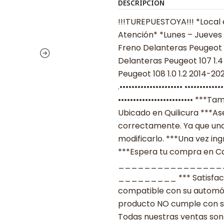
DESCRIPCIÓN
!!!TUREPUESTOYA!!! *Local 
Atención* *Lunes – Jueves 08
Freno Delanteras Peugeot 1
Delanteras Peugeot 107 1.4
Peugeot 108 1.0 1.2 2014-20
.••••••••••••••••••••• ••••••
••••••••••••••••••••••••• *
Ubicado en Quilicura ***As
correctamente. Ya que una
modificarlo. ***Una vez ing
***Espera tu compra en Cas
________________
_________ *** Satisfacció
compatible con su automóvil
producto NO cumple con su
Todas nuestras ventas son 