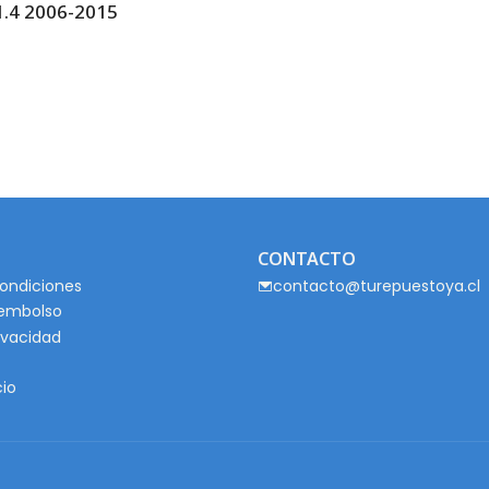
.4 2006-2015
CONTACTO
ondiciones
contacto@turepuestoya.cl
eembolso
rivacidad
cio