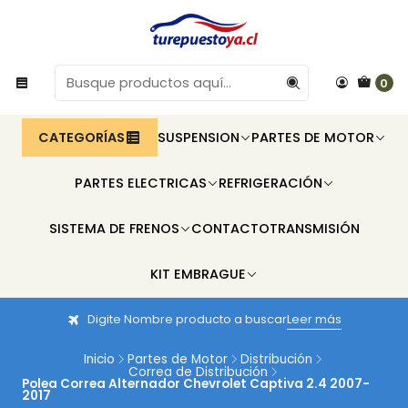
0
CATEGORÍAS
SUSPENSION
PARTES DE MOTOR
PARTES ELECTRICAS
REFRIGERACIÓN
SISTEMA DE FRENOS
CONTACTO
TRANSMISIÓN
KIT EMBRAGUE
Digite Nombre producto a buscar
Leer más
Inicio
Partes de Motor
Distribución
Correa de Distribución
Polea Correa Alternador Chevrolet Captiva 2.4 2007-
2017