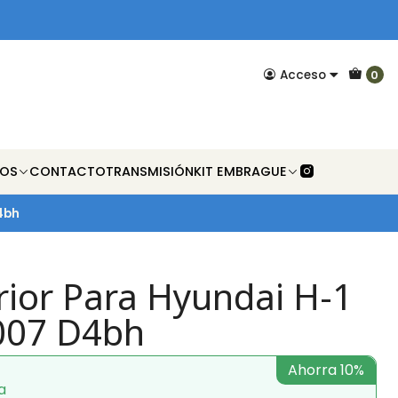
Acceso
0
NOS
CONTACTO
TRANSMISIÓN
KIT EMBRAGUE
4bh
rior Para Hyundai H-1
007 D4bh
Ahorra 10%
a