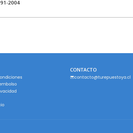
991-2004
CONTACTO
ondiciones
contacto@turepuestoya.cl
eembolso
rivacidad
cio