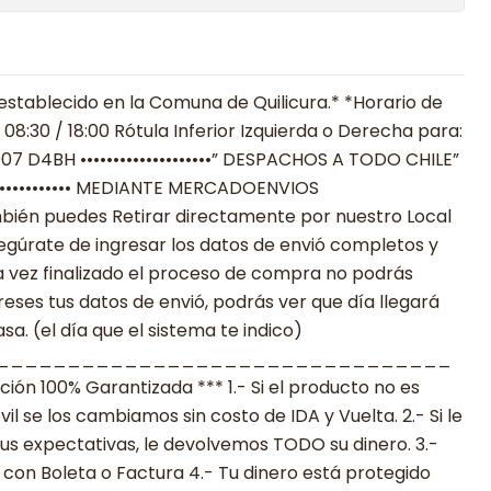
establecido en la Comuna de Quilicura.* *Horario de
08:30 / 18:00 Rótula Inferior Izquierda o Derecha para:
07 D4BH ••••••••••••••••••••” DESPACHOS A TODO CHILE”
•••••••••••••••••• MEDIANTE MERCADOENVIOS
**También puedes Retirar directamente por nuestro Local
egúrate de ingresar los datos de envió completos y
 vez finalizado el proceso de compra no podrás
reses tus datos de envió, podrás ver que día llegará
a. (el día que el sistema te indico)
________________________________
n 100% Garantizada *** 1.- Si el producto no es
 se los cambiamos sin costo de IDA y Vuelta. 2.- Si le
s expectativas, le devolvemos TODO su dinero. 3.-
con Boleta o Factura 4.- Tu dinero está protegido