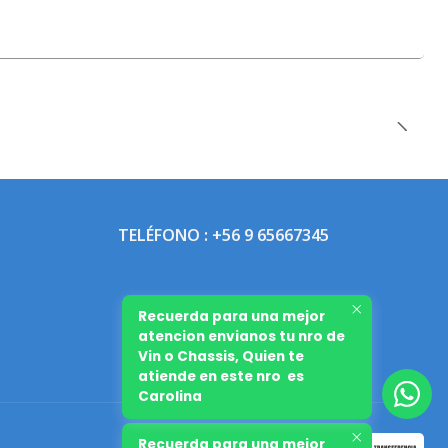
TELÉFONO : +56 9 65667345
Recuerda para una mejor
atencion envianos tu nro de
Vin o Chassis, Quien te
atiende en este nro es
Carolina
Recuerda para una mejor