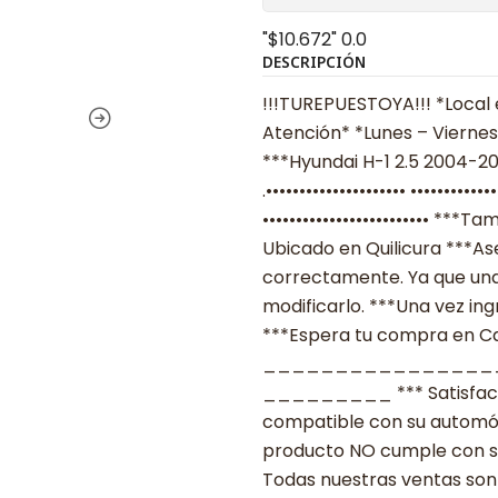
"$10.672"
0.0
DESCRIPCIÓN
!!!TUREPUESTOYA!!! *Local 
Atención* *Lunes – Viernes 
***Hyundai H-1 2.5 2004-20
.••••••••••••••••••••• ••••••
••••••••••••••••••••••••• *
Ubicado en Quilicura ***As
correctamente. Ya que una
modificarlo. ***Una vez ing
***Espera tu compra en Cas
________________
_________ *** Satisfacció
compatible con su automóvil
producto NO cumple con su
Todas nuestras ventas son 