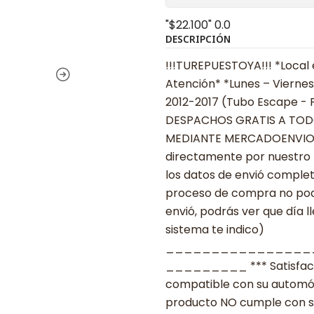
"$22.100"
0.0
DESCRIPCIÓN
!!!TUREPUESTOYA!!! *Local 
Atención* *Lunes – Viernes
2012-2017 (Tubo Escape - Po
DESPACHOS GRATIS A TODO CHILE
MEDIANTE MERCADOENVIOS •••
directamente por nuestro 
los datos de envió complet
proceso de compra no podr
envió, podrás ver que día l
sistema te indico)
________________
_________ *** Satisfacció
compatible con su automóvil
producto NO cumple con su