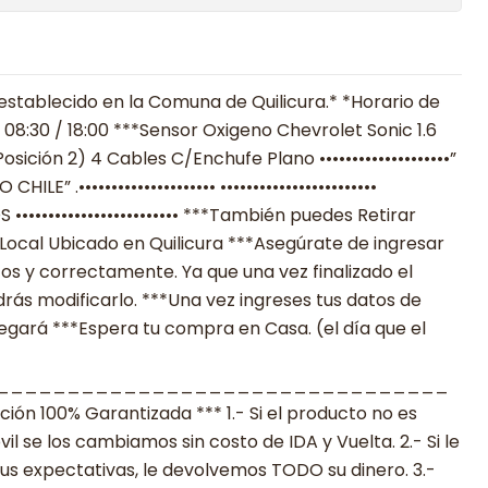
establecido en la Comuna de Quilicura.* *Horario de
 08:30 / 18:00 ***Sensor Oxigeno Chevrolet Sonic 1.6
sición 2) 4 Cables C/Enchufe Plano ••••••••••••••••••••”
” .••••••••••••••••••••• ••••••••••••••••••••••••
•••••••••••••••••••••• ***También puedes Retirar
Local Ubicado en Quilicura ***Asegúrate de ingresar
os y correctamente. Ya que una vez finalizado el
ás modificarlo. ***Una vez ingreses tus datos de
legará ***Espera tu compra en Casa. (el día que el
________________________________
n 100% Garantizada *** 1.- Si el producto no es
 se los cambiamos sin costo de IDA y Vuelta. 2.- Si le
s expectativas, le devolvemos TODO su dinero. 3.-