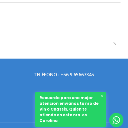
TELÉFONO : +56 9 65667345
Recuerda para una mejor
atencion envianos tu nro de
Vin o Chassis, Quien te
atiende en este nro es
Carolina