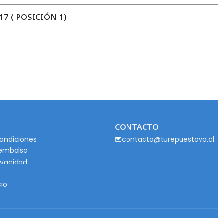
7 ( POSICIÓN 1)
CONTACTO
ondiciones
contacto@turepuestoya.cl
eembolso
rivacidad
cio