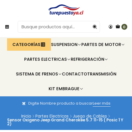
0
CATEGORÍAS
SUSPENSION
PARTES DE MOTOR
PARTES ELECTRICAS
REFRIGERACIÓN
SISTEMA DE FRENOS
CONTACTO
TRANSMISIÓN
KIT EMBRAGUE
Digite Nombre producto a buscar
Leer más
Inicio
Partes Electricas
Juego de Cables
Sensor Oxigeno Jeep Grand Cherokee 5.7 11-15 ( Posic 1 Y
2)