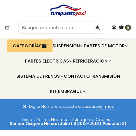
0
CATEGORÍAS
SUSPENSION
PARTES DE MOTOR
PARTES ELECTRICAS
REFRIGERACIÓN
SISTEMA DE FRENOS
CONTACTO
TRANSMISIÓN
KIT EMBRAGUE
Digite Nombre producto a buscar
Leer más
Inicio
Partes Electricas
Juego de Cables
Sensor Oxigeno Nissan Juke 1.6 2012-2018 ( Posición 2)