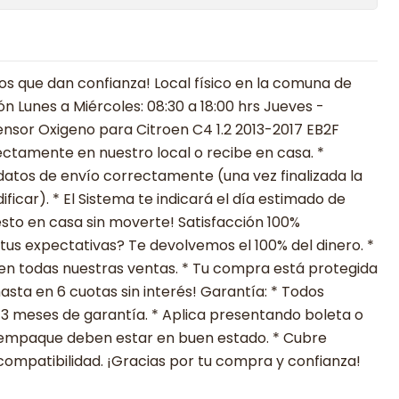
 que dan confianza! Local físico en la comuna de
ón Lunes a Miércoles: 08:30 a 18:00 hrs Jueves -
Sensor Oxigeno para Citroen C4 1.2 2013-2017 EB2F
directamente en nuestro local o recibe en casa. *
datos de envío correctamente (una vez finalizada la
icar). * El Sistema te indicará el día estimado de
esto en casa sin moverte! Satisfacción 100%
tus expectativas? Te devolvemos el 100% del dinero. *
en todas nuestras ventas. * Tu compra está protegida
sta en 6 cuotas sin interés! Garantía: * Todos
 3 meses de garantía. * Aplica presentando boleta o
su empaque deben estar en buen estado. * Cubre
compatibilidad. ¡Gracias por tu compra y confianza!