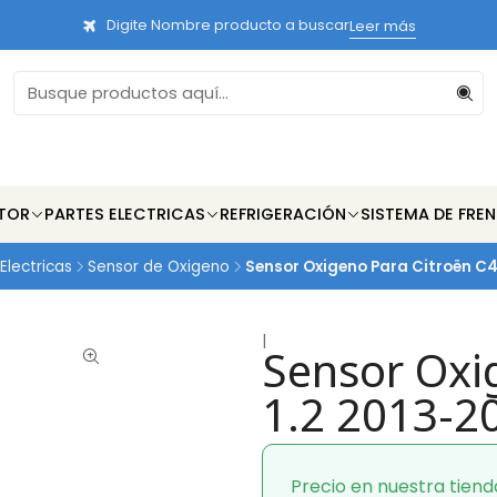
Digite Nombre producto a buscar
Leer más
TOR
PARTES ELECTRICAS
REFRIGERACIÓN
SISTEMA DE FRE
Electricas
Sensor de Oxigeno
Sensor Oxigeno Para Citroën C4
|
Sensor Oxi
1.2 2013-2
Precio en nuestra tiend