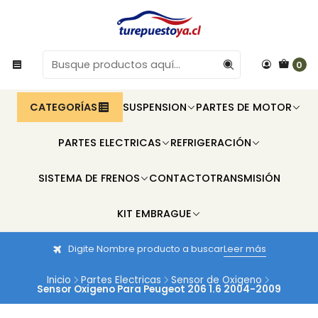
0
CATEGORÍAS
SUSPENSION
PARTES DE MOTOR
PARTES ELECTRICAS
REFRIGERACIÓN
SISTEMA DE FRENOS
CONTACTO
TRANSMISIÓN
KIT EMBRAGUE
Digite Nombre producto a buscar
Leer más
Inicio
Partes Electricas
Sensor de Oxigeno
Sensor Oxigeno Para Peugeot 206 1.6 2004-2009