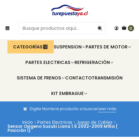
0
CATEGORÍAS
SUSPENSION
PARTES DE MOTOR
PARTES ELECTRICAS
REFRIGERACIÓN
SISTEMA DE FRENOS
CONTACTO
TRANSMISIÓN
KIT EMBRAGUE
Digite Nombre producto a buscar
Leer más
Inicio
Partes Electricas
Juego de Cables
Sensor Oxigeno Suzuki Liana 1.6 2002-2009 M16a (
Posición 1)