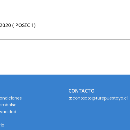
020 ( POSIC 1)
CONTACTO
ondiciones
contacto@turepuestoya.cl
eembolso
rivacidad
cio