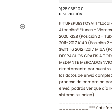
"$25.985"
0.0
DESCRIPCIÓN
!!!TUREPUESTOYA!!! *Local 
Atención* *Lunes – Viernes 
2020 K12B (Posición 2 - Tu
2011-2017 K14B (Posición 2
Swift 1.6 2012-2017 M16A (Po
DESPACHOS GRATIS A TODO CHILE
MEDIANTE MERCADOENVIOS •••
directamente por nuestro 
los datos de envió complet
proceso de compra no podr
envió, podrás ver que día l
sistema te indico)
________________
_________ *** Satisfacció