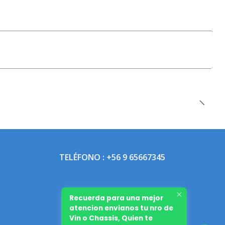
TELÉFONO : +56 9 65667345
Recuerda para una mejor
atencion envianos tu nro de
Vin o Chassis, Quien te