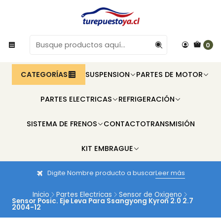
0
CATEGORÍAS
SUSPENSION
PARTES DE MOTOR
PARTES ELECTRICAS
REFRIGERACIÓN
SISTEMA DE FRENOS
CONTACTO
TRANSMISIÓN
KIT EMBRAGUE
Digite Nombre producto a buscar
Leer más
Inicio
Partes Electricas
Sensor de Oxigeno
Sensor Posic. Eje Leva Para Ssangyong Kyron 2.0 2.7
2004-12