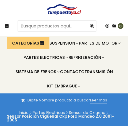
0
CATEGORÍAS
SUSPENSION
PARTES DE MOTOR
PARTES ELECTRICAS
REFRIGERACIÓN
SISTEMA DE FRENOS
CONTACTO
TRANSMISIÓN
KIT EMBRAGUE
Digite Nombre producto a buscar
Leer más
Inicio
Partes Electricas
Sensor de Oxigeno
Sensor Posición Cigüeñal Ckp Ford Mondeo 2.0 2001-
2005