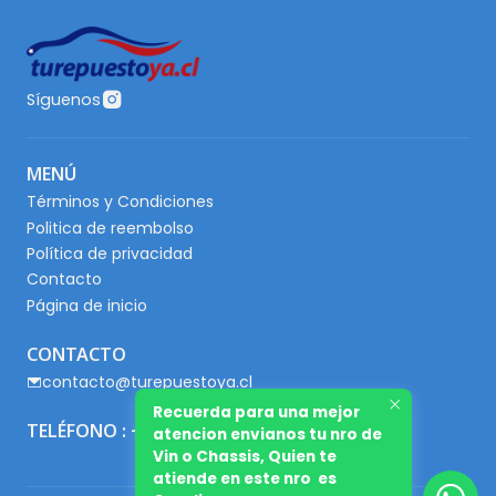
Síguenos
MENÚ
Términos y Condiciones
Politica de reembolso
Política de privacidad
Contacto
Página de inicio
CONTACTO
contacto@turepuestoya.cl
Recuerda para una mejor
TELÉFONO : +56 9 65667345
atencion envianos tu nro de
Vin o Chassis, Quien te
atiende en este nro es