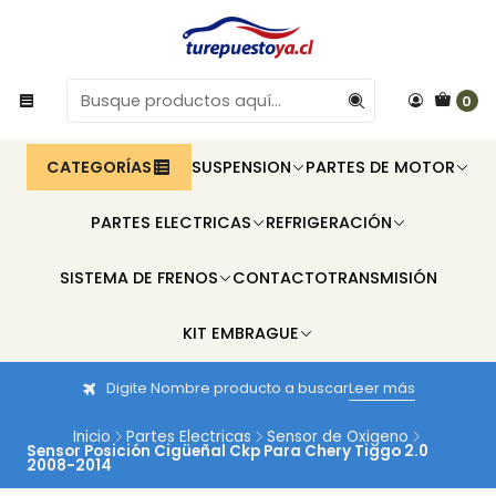
0
CATEGORÍAS
SUSPENSION
PARTES DE MOTOR
PARTES ELECTRICAS
REFRIGERACIÓN
SISTEMA DE FRENOS
CONTACTO
TRANSMISIÓN
KIT EMBRAGUE
Digite Nombre producto a buscar
Leer más
Inicio
Partes Electricas
Sensor de Oxigeno
Sensor Posición Cigüeñal Ckp Para Chery Tiggo 2.0
2008-2014