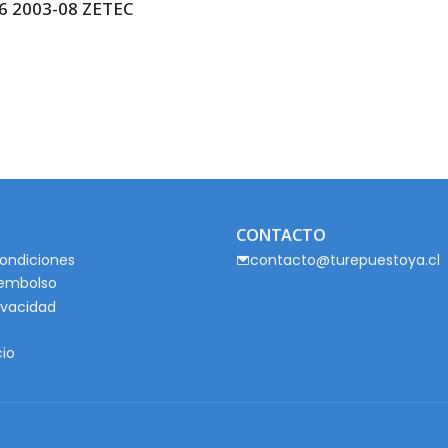
6 2003-08 ZETEC
CONTACTO
ondiciones
contacto@turepuestoya.cl
eembolso
rivacidad
cio