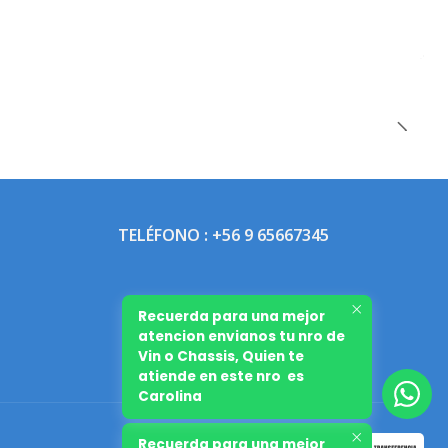
TELÉFONO : +56 9 65667345
Recuerda para una mejor
atencion envianos tu nro de
Vin o Chassis, Quien te
atiende en este nro es
Carolina
Recuerda para una mejor