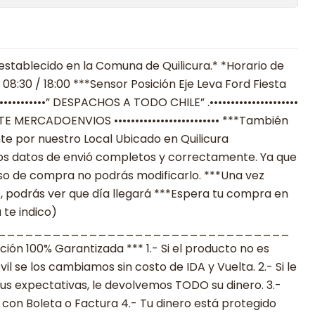
establecido en la Comuna de Quilicura.* *Horario de
08:30 / 18:00 ***Sensor Posición Eje Leva Ford Fiesta
•••••••••••” DESPACHOS A TODO CHILE” .•••••••••••••••••••••
IANTE MERCADOENVIOS ••••••••••••••••••••••••• ***También
e por nuestro Local Ubicado en Quilicura
los datos de envió completos y correctamente. Ya que
eso de compra no podrás modificarlo. ***Una vez
ó, podrás ver que día llegará ***Espera tu compra en
 te indico)
________________________________
n 100% Garantizada *** 1.- Si el producto no es
 se los cambiamos sin costo de IDA y Vuelta. 2.- Si le
s expectativas, le devolvemos TODO su dinero. 3.-
con Boleta o Factura 4.- Tu dinero está protegido