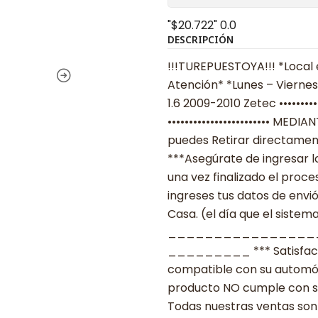
"$20.722"
0.0
DESCRIPCIÓN
!!!TUREPUESTOYA!!! *Local 
Atención* *Lunes – Viernes 
1.6 2009-2010 Zetec •••••••••
•••••••••••••••••••••••• MED
puedes Retirar directament
***Asegúrate de ingresar 
una vez finalizado el proc
ingreses tus datos de envi
Casa. (el día que el sistema
________________
_________ *** Satisfacció
compatible con su automóvil
producto NO cumple con su
Todas nuestras ventas son 