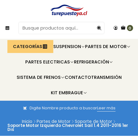
0
CATEGORÍAS
SUSPENSION
PARTES DE MOTOR
PARTES ELECTRICAS
REFRIGERACIÓN
SISTEMA DE FRENOS
CONTACTO
TRANSMISIÓN
KIT EMBRAGUE
Digite Nombre producto a buscar
Leer más
Inicio
Partes de Motor
Soporte de Motor
Soporte Motor Izquierdo Chevrolet Sail 1.4 2011-2016 1er
Dis