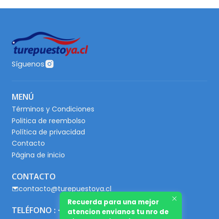
Síguenos
MENÚ
Términos y Condiciones
Politica de reembolso
Política de privacidad
Contacto
Página de inicio
CONTACTO
contacto@turepuestoya.cl
Recuerda para una mejor
TELÉFONO : +56 9 65667345
atencion envianos tu nro de