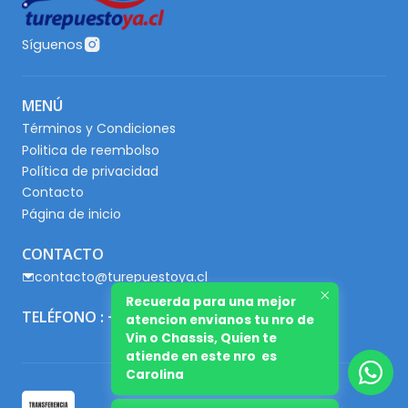
Síguenos
MENÚ
Términos y Condiciones
Politica de reembolso
Política de privacidad
Contacto
Página de inicio
CONTACTO
contacto@turepuestoya.cl
Recuerda para una mejor
TELÉFONO : +56 9 65667345
atencion envianos tu nro de
Vin o Chassis, Quien te
atiende en este nro es
Carolina