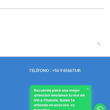
TELÉFONO : +56 9 65667345
Recuerda para una mejor
atencion envianos tu nro de
Vin o Chassis, Quien te
atiende en este nro es