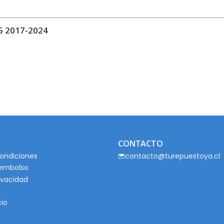
 2017-2024
CONTACTO
ondiciones
contacto@turepuestoya.cl
eembolso
rivacidad
cio