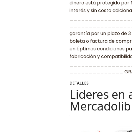
dinero está protegido por
interés y sin costo adicional
________________
____________________ G
garantía por un plazo de 3
boleta o factura de compr
en óptimas condiciones par
fabricación y compatibilid
________________
______________ GRAC
DETALLES
Lideres en 
Mercadolib