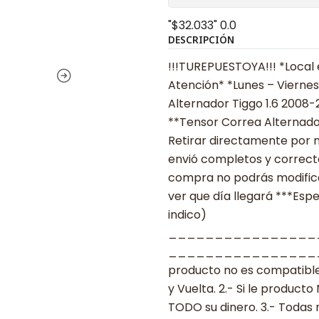
"$32.033"
0.0
DESCRIPCIÓN
!!!TUREPUESTOYA!!! *Local 
Atención* *Lunes – Viernes 
Alternador Tiggo 1.6 2008-
**Tensor Correa Alternado
Retirar directamente por n
envió completos y correcta
compra no podrás modificar
ver que día llegará ***Espe
indico)
________________
___________________ ***
producto no es compatible
y Vuelta. 2.- Si le produc
TODO su dinero. 3.- Todas 