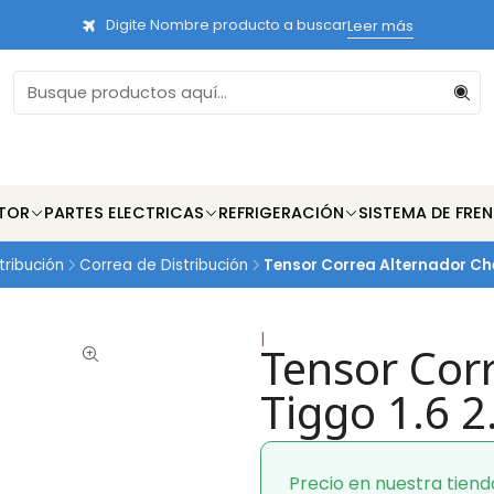
Digite Nombre producto a buscar
Leer más
TOR
PARTES ELECTRICAS
REFRIGERACIÓN
SISTEMA DE FRE
tribución
Correa de Distribución
Tensor Correa Alternador Che
|
Tensor Cor
Tiggo 1.6 
Precio en nuestra tiend