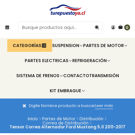
0
CATEGORÍAS
SUSPENSION
PARTES DE MOTOR
PARTES ELECTRICAS
REFRIGERACIÓN
SISTEMA DE FRENOS
CONTACTO
TRANSMISIÓN
KIT EMBRAGUE
Digite Nombre producto a buscar
Leer más
Inicio
Partes de Motor
Distribución
Correa de Distribución
Tensor Correa Alternador Ford Mustang 5.0 2011-2017