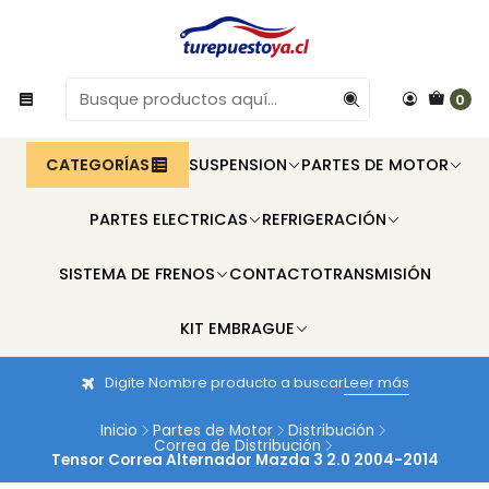
0
CATEGORÍAS
SUSPENSION
PARTES DE MOTOR
PARTES ELECTRICAS
REFRIGERACIÓN
SISTEMA DE FRENOS
CONTACTO
TRANSMISIÓN
KIT EMBRAGUE
Digite Nombre producto a buscar
Leer más
Inicio
Partes de Motor
Distribución
Correa de Distribución
Tensor Correa Alternador Mazda 3 2.0 2004-2014