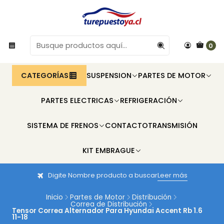
0
CATEGORÍAS
SUSPENSION
PARTES DE MOTOR
PARTES ELECTRICAS
REFRIGERACIÓN
SISTEMA DE FRENOS
CONTACTO
TRANSMISIÓN
KIT EMBRAGUE
Digite Nombre producto a buscar
Leer más
Inicio
Partes de Motor
Distribución
Correa de Distribución
Tensor Correa Alternador Para Hyundai Accent Rb 1.6
11-18