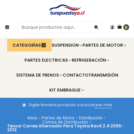
0
CATEGORÍAS
SUSPENSION
PARTES DE MOTOR
PARTES ELECTRICAS
REFRIGERACIÓN
SISTEMA DE FRENOS
CONTACTO
TRANSMISIÓN
KIT EMBRAGUE
Digite Nombre producto a buscar
Leer más
Inicio
Partes de Motor
Distribución
Correa de Distribución
Tensor Correa Alternador Para Toyota Rav4 2.4 2006-
2012