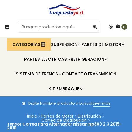
0
CATEGORÍAS
SUSPENSION
PARTES DE MOTOR
PARTES ELECTRICAS
REFRIGERACIÓN
SISTEMA DE FRENOS
CONTACTO
TRANSMISIÓN
KIT EMBRAGUE
Digite Nombre producto a buscar
Leer más
Inicio
Partes de Motor
Distribución
Correa de Distribución
Tensor Correa Para Alternador Nissan Np300 2.3 2015-
2019