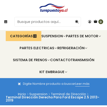
0
CATEGORÍAS
SUSPENSION
PARTES DE MOTOR
PARTES ELECTRICAS
REFRIGERACIÓN
SISTEMA DE FRENOS
CONTACTO
TRANSMISIÓN
KIT EMBRAGUE
Digite Nombre producto a buscar
Leer más
Inicio
Suspension
Terminal de Dirección
Terminal Dirección Derecho Para Ford Escape 2.5 2013-
2019